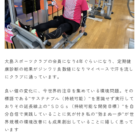
大島スポーツクラブの会員になり
4
年ぐらいになり、定期健
康診断の
結果がジンワリ良数値になりマイペースで汗を流し
にクラブに通っています。
良い値の変化に、今世界的注目を集めている環境問題。その
標語である”サステナブル（持続可能）”を意識せず実行して
おりその延長線上の”ＳＤＧｓ（持続可能な開発目標）”を自
分自信で実践していることに気が付き私の”弛まぬ一歩”が世
界規模の環境改善にも成果創出していることに嬉しく思って
います