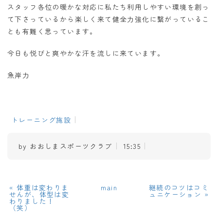
スタッフ各位の暖かな対応に私たち利用しやすい環境を創っ
て下さっているから楽しく来て健全力強化に繋がっているこ
とも有難く思っています。
今日も悦びと爽やかな汗を流しに来ています。
魚岸力
トレーニング施設
by
おおしまスポーツクラブ
15:35
«
体重は変わりま
main
継続のコツはコミ
せんが、体型は変
ュニケーション
»
わりました！
（笑）