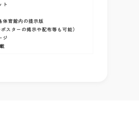
ット
島体育館内の提示版
やポスターの掲示や配布等も可能）
ージ
載