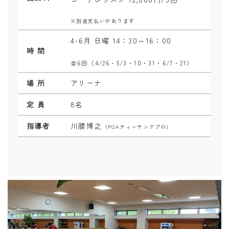
※別途支払いがあります
4-6月 日曜 14：30～16：00
時 間
全6回（4/26・5/3・10・31・6/7・21）
場 所
アリーナ
定 員
8名
指導者
川腰博之
（PGAティーチングプロ）