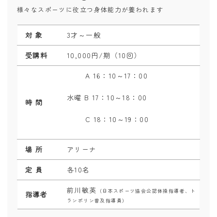
様々なスポーツに役立つ身体能力が養われます
対 象
3才～一般
受講料
10,000円/期（10回）
A 16
：
10～17
：
00
水曜 B 17：10～18：00
時 間
C 18：10～19：00
場 所
アリーナ
定 員
各10名
前川敏英
（日本スポーツ協会公認体操指導者、ト
指導者
ランポリン普及指導員）