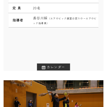
定 員
20名
長谷川綵
（エアロビック連盟公認スローエアロビ
指導者
ック指導員）
カレンダー