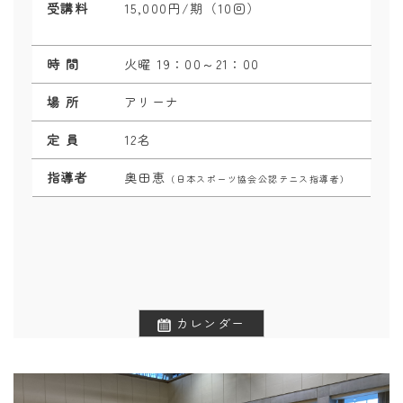
受講料
15,000円/期（10回）
時 間
火曜 19：0
0～21
：0
0
場 所
アリーナ
定 員
12名
指導者
奥田恵
（日本スポーツ協会公認テニス指導者）
カレンダー