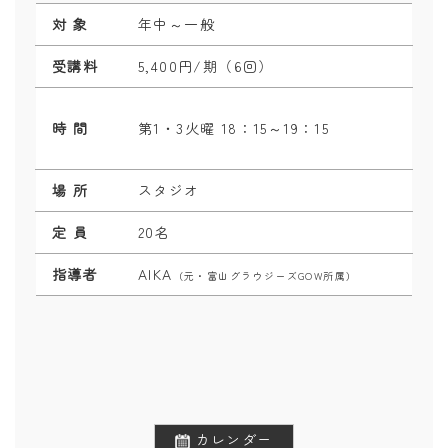
対 象
年中～一般
受講料
5,400円/期（6回）
時 間
第1・3火曜 18：15～19：15
場 所
スタジオ
定 員
20名
指導者
AIKA
（元・富山グラウジーズGOW所属）
カレンダー