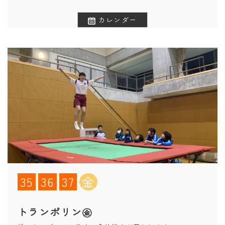
カレンダー
35
36
37
金
トランポリン㊎