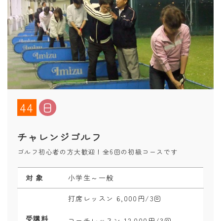
44
日
チャレンジゴルフ
ゴルフ初心者の方大歓迎！全6回の初級コースです
対 象
小学生～一般
打席レッスン 6,000円/3回
受講料
コーチレッスン 12,000円/3回