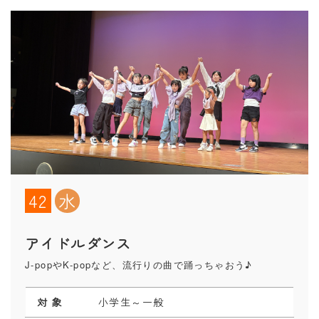
42
水
アイドルダンス
J-popやK-popなど、流行りの曲で踊っちゃおう♪
対 象
小学生～一般