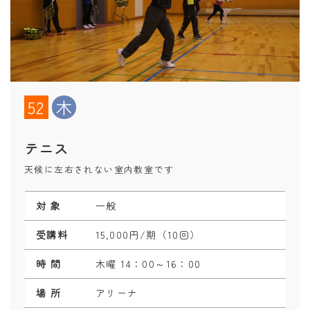
52
木
テニス
天候に左右されない室内教室です
対 象
一般
受講料
15,000円/期（10回）
時 間
木曜 14：00～16：00
場 所
アリーナ