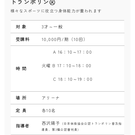
トランポリン㊋
様々なスポーツに役立つ身体能力が養われます
対 象
3才～一般
受講料
10,000円/期（10回）
A 16
：
10～17
：
00
火曜 B 17：10～18：00
時 間
C 18：10～19：00
場 所
アリーナ
定 員
各10名
西沢陽子
（
日本体操協会公認トランポリン普及指
指導者
導員、第3種公認審判員）