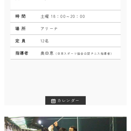
時 間
土曜 18：0
0～20
：0
0
場 所
アリーナ
定 員
12名
指導者
奥田恵
（日本スポーツ協会公認テニス指導者）
カレンダー