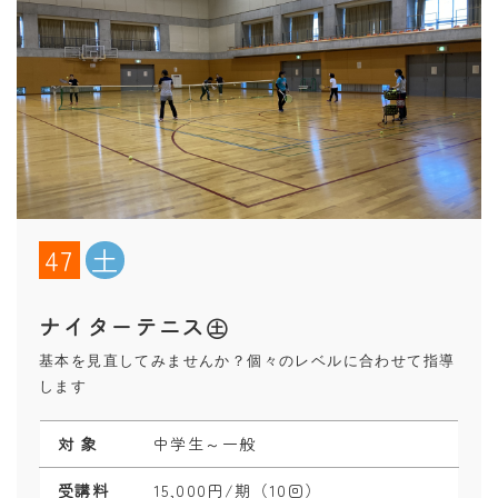
47
土
ナイターテニス㊏
基本を見直してみませんか？個々のレベルに合わせて指導
します
対 象
中学生～一般
受講料
15,000円/期（10回）