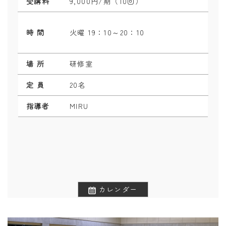
受講料
9,000円/期（10回）
時 間
火曜 19：10～20：10
場 所
研修室
定 員
20名
指導者
MIRU
カレンダー