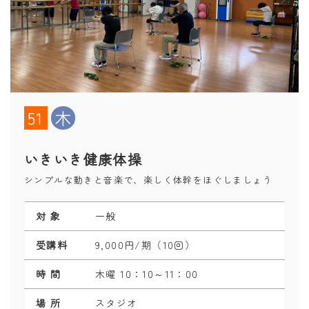
51
木
いきいき健康体操
シンプルな動きと音楽で、楽しく体幹をほぐしましょう
対 象
一般
受講料
9,000円/期（10回）
時 間
木曜 10：10～11：00
場 所
スタジオ