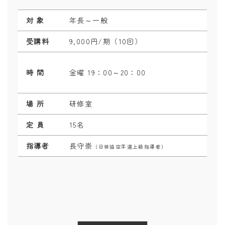
対 象
年長～一般
受講料
9,000円/期（10回）
時 間
金曜 19：00～20：00
場 所
研修室
定 員
15名
指導者
長守崇
（日体協空手道上級指導者）