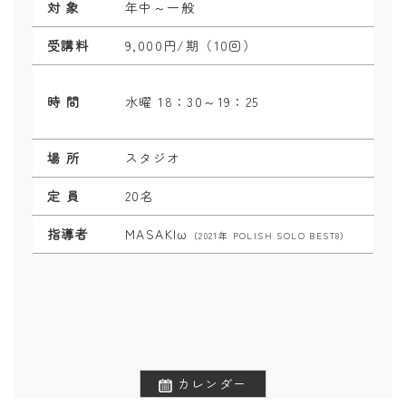
対 象
年中～一般
受講料
9,000円/期（10回）
時 間
水曜 18：30～19：25
場 所
スタジオ
定 員
20名
指導者
MASAKIω
（2021年 POLISH SOLO BEST8）
カレンダー