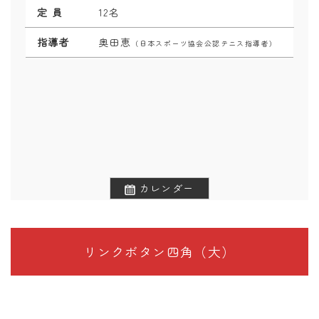
定 員
12名
指導者
奥田恵
（日本スポーツ協会公認テニス指導者）
カレンダー
リンクボタン四角（大）