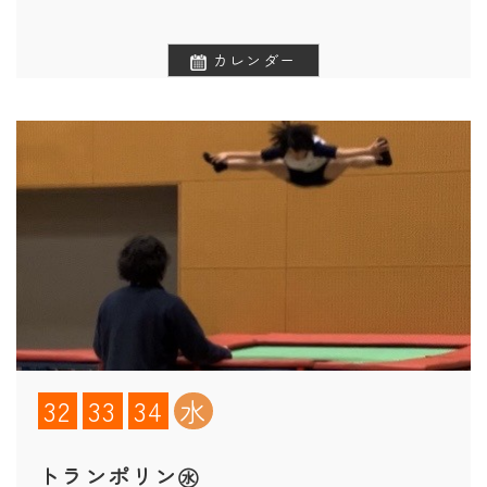
カレンダー
32
33
34
水
トランポリン㊌