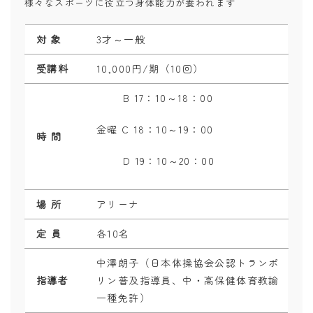
様々なスポーツに役立つ身体能力が養われます
対 象
3才～一般
受講料
10,000円/期（10回）
B 17
：
10～18
：
00
金曜 C 18：10～19：00
時 間
D 19：10～20：00
場 所
アリーナ
定 員
各10名
中澤朗子（日本体操協会公認トランポ
指導者
リン普及指導員、中・高保健体育教諭
一種免許）