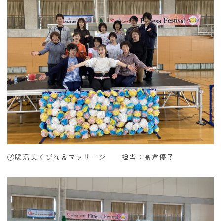
②腸活美くびれ＆マッサージ 担当：髙倉優子